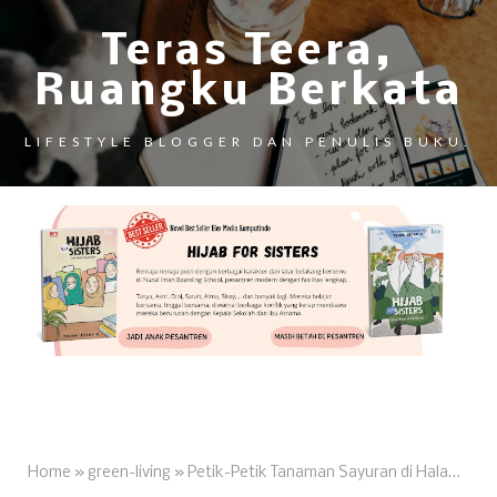
Teras Teera,
Ruangku Berkata
LIFESTYLE BLOGGER DAN PENULIS BUKU.
Home
»
green-living
»
Petik-Petik Tanaman Sayuran di Halaman