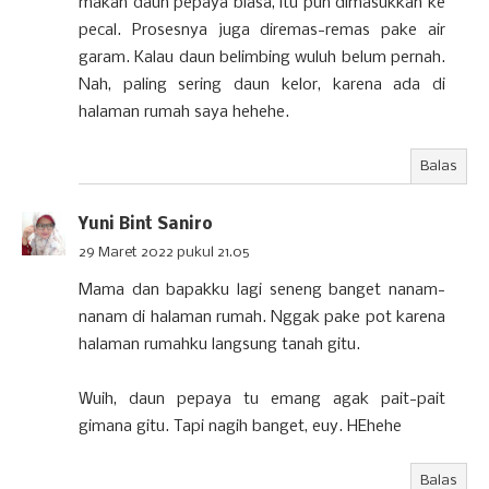
makan daun pepaya biasa, itu pun dimasukkan ke
pecal. Prosesnya juga diremas-remas pake air
garam. Kalau daun belimbing wuluh belum pernah.
Nah, paling sering daun kelor, karena ada di
halaman rumah saya hehehe.
Balas
Yuni Bint Saniro
29 Maret 2022 pukul 21.05
Mama dan bapakku lagi seneng banget nanam-
nanam di halaman rumah. Nggak pake pot karena
halaman rumahku langsung tanah gitu.
Wuih, daun pepaya tu emang agak pait-pait
gimana gitu. Tapi nagih banget, euy. HEhehe
Balas