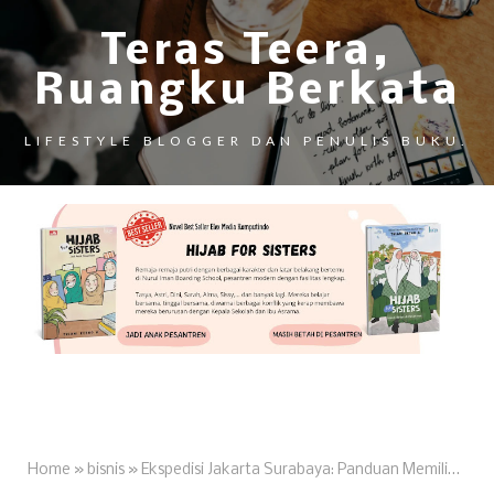
Teras Teera,
Ruangku Berkata
LIFESTYLE BLOGGER DAN PENULIS BUKU.
Home
»
bisnis
»
Ekspedisi Jakarta Surabaya: Panduan Memilih Jasa Pengiriman