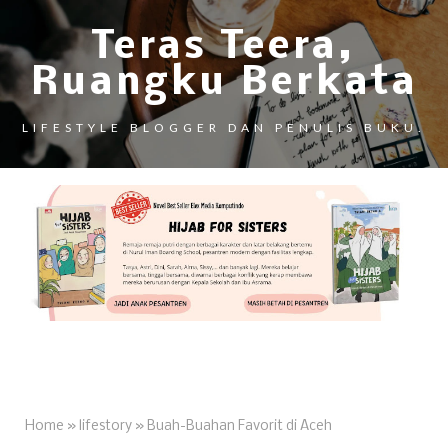
Teras Teera,
Ruangku Berkata
LIFESTYLE BLOGGER DAN PENULIS BUKU.
Home
»
lifestory
»
Buah-Buahan Favorit di Aceh