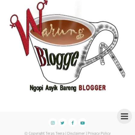
ⓒ Copyright
Teras Teera
|
Disclaimer
|
Privacy Policy