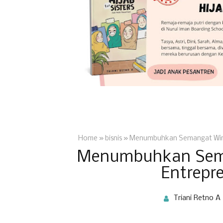
Home
»
bisnis
»
Menumbuhkan Semangat Wira
Menumbuhkan Sema
Entrepr
Triani Retno A