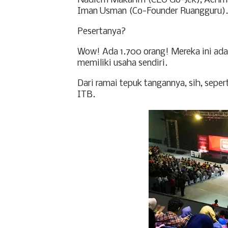
Nadiem Makarim (CEO Go-Jek), Achma
Iman Usman (Co-Founder Ruangguru).
Pesertanya?
Wow! Ada 1.700 orang! Mereka ini adal
memiliki usaha sendiri.
Dari ramai tepuk tangannya, sih, sep
ITB.