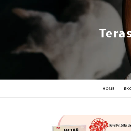
Tera
HOME
EK